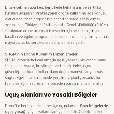
Drone çekimi yaparken, her ülkede belirli lisans ve sertifika
kuralları uygulanır.
Profesyonel drone kullanımı
söz konusu
olduğunda, ticari projeler için genellikle lisans sahibi olmak
zorunludur. Türkiye’de, Sivil Havacılık Genel Müdürlüğü (
SHGM
)
tarafından drone uçurmak isteyenler için belirlenmiş lisans
kuralları ve eğitim programları bulunur. Ticari bir çekim yapmak
istiyorsanız, bu sertifikalara sahip olmanız şarttır.
SHGM’nin Drone Kullanım Düzenlemeleri
SHGM, dronelarla ticari amaçla uçuş yapacak kişilerden lisans
talep eder. Ayrıca, bu süreçte verilen eğitimler, uçuş
güvenliğini artırarak kullanıcıların doğru manevralar yapmasını
sağlar. Eğer ticari bir projede yer almayı planlıyorsanız, bu
lisans ve eğitim süreçlerine önceden başvurmanız önemlidir.
Uçuş Alanları ve Yasaklı Bölgeler
Drone’lar her bölgede serbestçe uçurulamaz.
Bazı bölgelerde
uçuş yasağı
veya kısıtlamalar uygulanabilir. Özellikle askeri