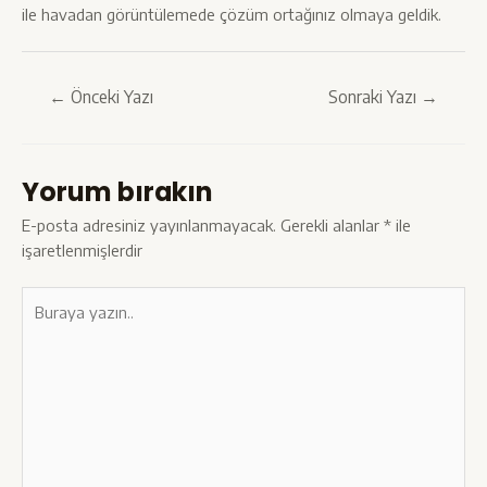
ile havadan görüntülemede
çözüm ortağınız olmaya geldik.
Yazı
←
Önceki Yazı
Sonraki Yazı
→
gezinmesi
Yorum bırakın
E-posta adresiniz yayınlanmayacak.
Gerekli alanlar
*
ile
işaretlenmişlerdir
Buraya
yazın..