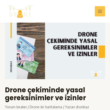
İçeriğe
atla
Main
Men
Drone çekiminde yasal
gereksinimler ve izinler
Yorum bırakın
/
Drone ile haritalama
/ Yazan
dronbaz