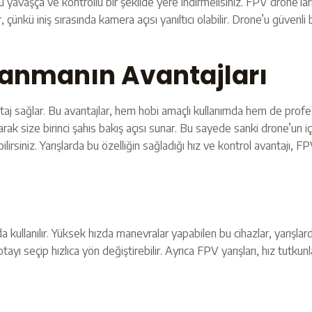
avaşça ve kontrollü bir şekilde yere indirmelisiniz. FPV drone’lar
r, çünkü iniş sırasında kamera açısı yanıltıcı olabilir. Drone’u güvenli
lanmanın Avantajları
antaj sağlar. Bu avantajlar, hem hobi amaçlı kullanımda hem de prof
arak size birinci şahıs bakış açısı sunar. Bu sayede sanki drone’un iç
irsiniz. Yarışlarda bu özelliğin sağladığı hız ve kontrol avantajı, F
nda kullanılır. Yüksek hızda manevralar yapabilen bu cihazlar, yarı
tayı seçip hızlıca yön değiştirebilir. Ayrıca FPV yarışları, hız tutkunl