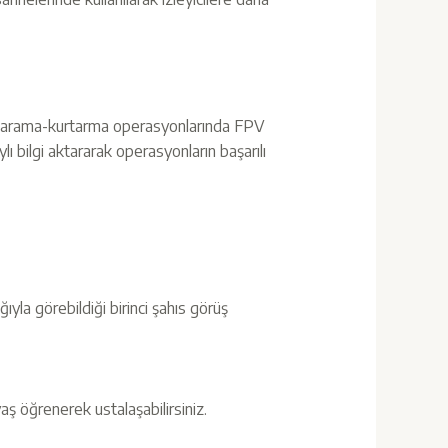
likle arama-kurtarma operasyonlarında FPV
ı bilgi aktararak operasyonların başarılı
yla görebildiği birinci şahıs görüş
ş öğrenerek ustalaşabilirsiniz.