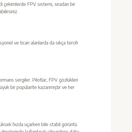
etli çekimlerde FPV sistemi, sıradan bir
ilirsiniz.
syonel ve ticari alanlarda da sıkça tercih
ormans sergiler. Pilotlar, FPV gözlükleri
büyük bir popülarite kazanmıştır ve her
 Yüksek hızda uçarken bile stabil görüntü
hnelerinde kullanılarak izleyicilere daha