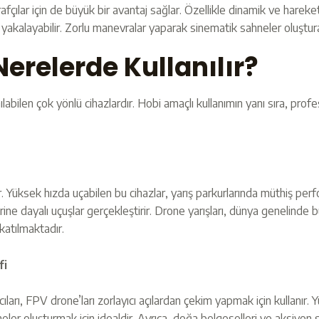
afçılar için de büyük bir avantaj sağlar. Özellikle dinamik ve harek
akalayabilir. Zorlu manevralar yaparak sinematik sahneler oluşturab
Nerelerde Kullanılır?
ılabilen çok yönlü cihazlardır. Hobi amaçlı kullanımın yanı sıra, profe
ır. Yüksek hızda uçabilen bu cihazlar, yarış parkurlarında müthiş perf
ine dayalı uçuşlar gerçekleştirir. Drone yarışları, dünya genelinde 
katılmaktadır.
fi
ları, FPV drone’ları zorlayıcı açılardan çekim yapmak için kullanır.
ler oluşturmak için idealdir. Ayrıca, doğa belgeselleri ve aksiyon sa