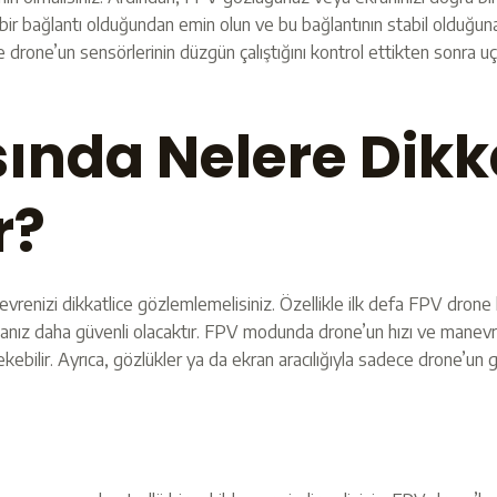
 bir bağlantı olduğundan emin olun ve bu bağlantının stabil olduğu
 drone’un sensörlerinin düzgün çalıştığını kontrol ettikten sonra uçu
sında Nelere Dikk
r?
renizi dikkatlice gözlemlemelisiniz. Özellikle ilk defa FPV drone k
nız daha güvenli olacaktır. FPV modunda drone’un hızı ve manevra 
ebilir. Ayrıca, gözlükler ya da ekran aracılığıyla sadece drone’un gö