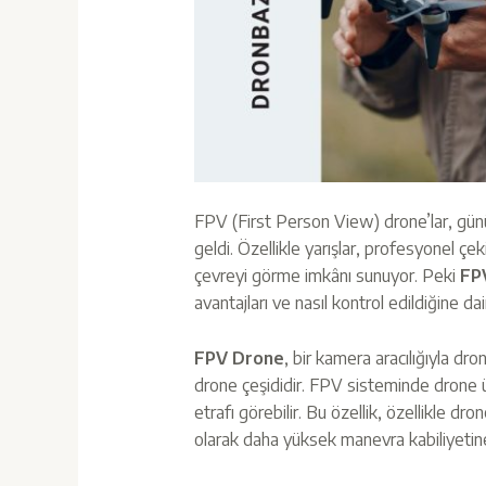
FPV (First Person View) drone’lar, günüm
geldi. Özellikle yarışlar, profesyonel çeki
çevreyi görme imkânı sunuyor. Peki
FP
avantajları ve nasıl kontrol edildiğine dair 
FPV Drone
, bir kamera aracılığıyla dr
drone çeşididir. FPV sisteminde drone üz
etrafı görebilir. Bu özellik, özellikle d
olarak daha yüksek manevra kabiliyetine 