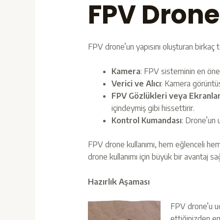
FPV Drone
FPV drone’un yapısını oluşturan birkaç t
Kamera
: FPV sisteminin en önem
Verici ve Alıcı
: Kamera görüntüs
FPV Gözlükleri veya Ekranla
içindeymiş gibi hissettirir.
Kontrol Kumandası
: Drone’un 
FPV drone kullanımı, hem eğlenceli hem 
drone kullanımı için büyük bir avantaj sağ
Hazırlık Aşaması
FPV drone’u uç
ettiğinizden em