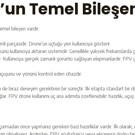
’un Temel Bileşen
emel bileşen vardır:
li parçasıdır. Drone’un uçtuğu yeri kullanıcıya gösterir.
ünü kullanıcıya aktaran sistemdir. Genellikle yüksek frekanslarda ç
r
: Kullanıcıya gerçek zamanlı görüntü sağlayan ekipmanlardır. FPV gö
uçuşunu ve yönünü kontrol eden cihazdır.
de biraz deneyim gerektiren bir süreçtir. İlk etapta standart bir
lar. FPV drone kullanımı üç ana adımda özetlenebilir: hazırlık, uçuş v
urmadan önce yapmanız gereken bazı hazırlıklar vardır. İlk olarak, 
in olmalısınız. Ardından, FPV gözlüğünüz veya ekranınızı doğru bir