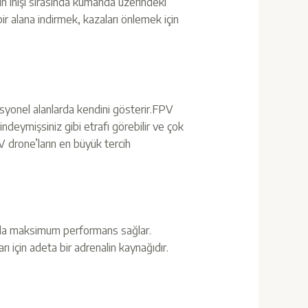
ın inişi sırasında kumanda üzerindeki
 bir alana indirmek, kazaları önlemek için
esyonel alanlarda kendini gösterir.FPV
indeymişsiniz gibi etrafı görebilir ve çok
PV drone’ların en büyük tercih
şlarda maksimum performans sağlar.
arı için adeta bir adrenalin kaynağıdır.