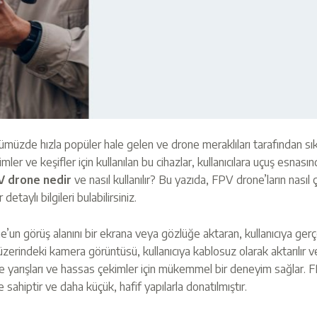
üzde hızla popüler hale gelen ve drone meraklıları tarafından sıklık
mler ve keşifler için kullanılan bu cihazlar, kullanıcılara uçuş esnasınd
V drone nedir
ve nasıl kullanılır? Bu yazıda, FPV drone’ların nasıl ça
detaylı bilgileri bulabilirsiniz.
one’un görüş alanını bir ekrana veya gözlüğe aktaran, kullanıcıya gerç
erindeki kamera görüntüsü, kullanıcıya kablosuz olarak aktarılır ve 
rone yarışları ve hassas çekimler için mükemmel bir deneyim sağlar. 
sahiptir ve daha küçük, hafif yapılarla donatılmıştır.