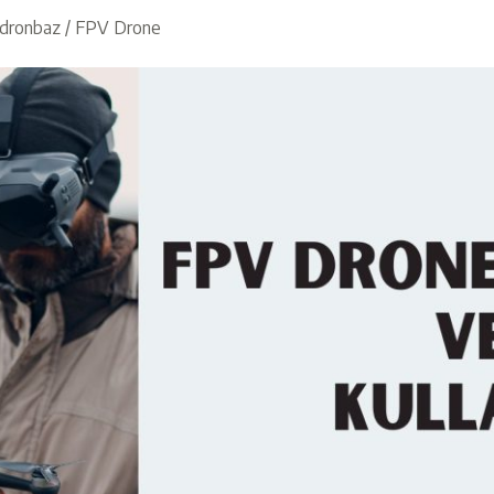
dronbaz
/
FPV Drone