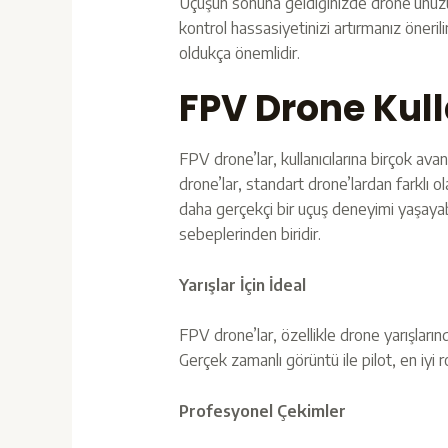
Uçuşun sonuna geldiğinizde drone’unuzu y
kontrol hassasiyetinizi artırmanız önerili
oldukça önemlidir.
FPV Drone Kul
FPV drone’lar, kullanıcılarına birçok av
drone’lar, standart drone’lardan farklı ol
daha gerçekçi bir uçuş deneyimi yaşayabil
sebeplerinden biridir.
Yarışlar İçin İdeal
FPV drone’lar, özellikle drone yarışları
Gerçek zamanlı görüntü ile pilot, en iyi ro
Profesyonel Çekimler