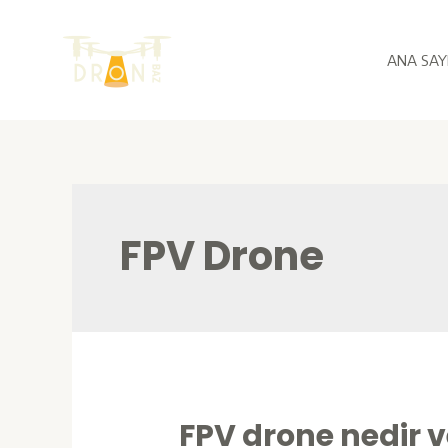
İçeriğe
atla
ANA SAY
FPV Drone
FPV drone nedir ve