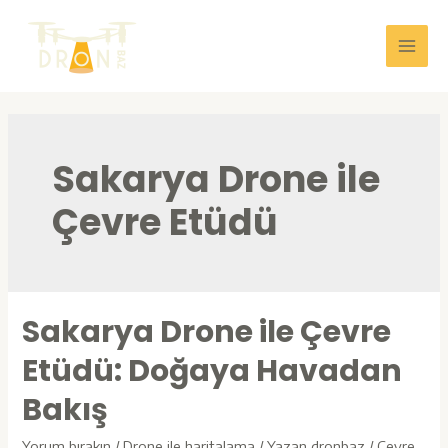
İçeriğe
atla
Main
Men
Sakarya Drone ile
Çevre Etüdü
Sakarya Drone ile Çevre
Etüdü: Doğaya Havadan
Bakış
Yorum bırakın
/
Drone ile haritalama
/ Yazan
dronbaz
/
Çevre