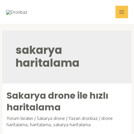
İçeriğe
atla
Main
Men
sakarya
haritalama
Sakarya drone ile hızlı
haritalama
Yorum bırakın
/
Sakarya drone
/ Yazan
dronbaz
/
drone
haritalama
,
haritalama
,
sakarya haritalama