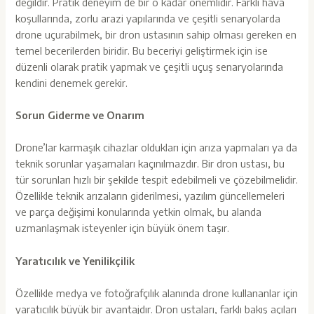
değildir. Pratik deneyim de bir o kadar önemlidir. Farklı hava
koşullarında, zorlu arazi yapılarında ve çeşitli senaryolarda
drone uçurabilmek, bir dron ustasının sahip olması gereken en
temel becerilerden biridir. Bu beceriyi geliştirmek için ise
düzenli olarak pratik yapmak ve çeşitli uçuş senaryolarında
kendini denemek gerekir.
Sorun Giderme ve Onarım
Drone’lar karmaşık cihazlar oldukları için arıza yapmaları ya da
teknik sorunlar yaşamaları kaçınılmazdır. Bir dron ustası, bu
tür sorunları hızlı bir şekilde tespit edebilmeli ve çözebilmelidir.
Özellikle teknik arızaların giderilmesi, yazılım güncellemeleri
ve parça değişimi konularında yetkin olmak, bu alanda
uzmanlaşmak isteyenler için büyük önem taşır.
Yaratıcılık ve Yenilikçilik
Özellikle medya ve fotoğrafçılık alanında drone kullananlar için
yaratıcılık büyük bir avantajdır. Dron ustaları, farklı bakış açıları