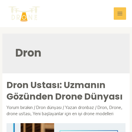
İçeriğe
atla
Main
Men
Dron
Dron Ustası: Uzmanın
Gözünden Drone Dünyası
Yorum bırakın
/
Dron dünyası
/ Yazan
dronbaz
/
Dron
,
Drone
,
drone ustası
,
Yeni başlayanlar için en iyi drone modelleri