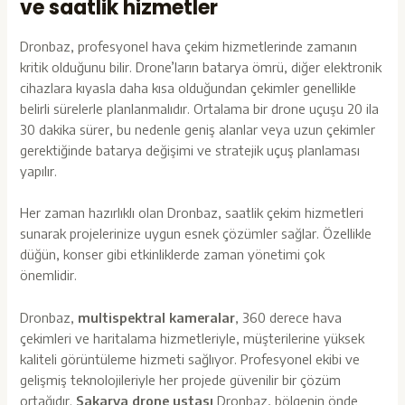
ve saatlik hizmetler
Dronbaz, profesyonel hava çekim hizmetlerinde zamanın
kritik olduğunu bilir. Drone’ların batarya ömrü, diğer elektronik
cihazlara kıyasla daha kısa olduğundan çekimler genellikle
belirli sürelerle planlanmalıdır. Ortalama bir drone uçuşu 20 ila
30 dakika sürer, bu nedenle geniş alanlar veya uzun çekimler
gerektiğinde batarya değişimi ve stratejik uçuş planlaması
yapılır.
Her zaman hazırlıklı olan Dronbaz, saatlik çekim hizmetleri
sunarak projelerinize uygun esnek çözümler sağlar. Özellikle
düğün, konser gibi etkinliklerde zaman yönetimi çok
önemlidir.
Dronbaz,
multispektral kamerala
r
, 360 derece hava
çekimleri
ve haritalama hizmetleriyle, müşterilerine yüksek
kaliteli görüntüleme hizmeti sağlıyor. Profesyonel ekibi ve
gelişmiş teknolojileriyle her projede güvenilir bir çözüm
ortağıdır.
Sakarya drone ustası
Dronbaz, bölgenin önde