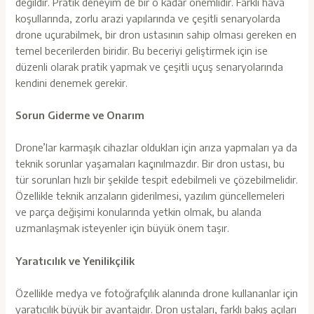
değildir. Pratik deneyim de bir o kadar önemlidir. Farklı hava
koşullarında, zorlu arazi yapılarında ve çeşitli senaryolarda
drone uçurabilmek, bir dron ustasının sahip olması gereken en
temel becerilerden biridir. Bu beceriyi geliştirmek için ise
düzenli olarak pratik yapmak ve çeşitli uçuş senaryolarında
kendini denemek gerekir.
Sorun Giderme ve Onarım
Drone’lar karmaşık cihazlar oldukları için arıza yapmaları ya da
teknik sorunlar yaşamaları kaçınılmazdır. Bir dron ustası, bu
tür sorunları hızlı bir şekilde tespit edebilmeli ve çözebilmelidir.
Özellikle teknik arızaların giderilmesi, yazılım güncellemeleri
ve parça değişimi konularında yetkin olmak, bu alanda
uzmanlaşmak isteyenler için büyük önem taşır.
Yaratıcılık ve Yenilikçilik
Özellikle medya ve fotoğrafçılık alanında drone kullananlar için
yaratıcılık büyük bir avantajdır. Dron ustaları, farklı bakış açıları