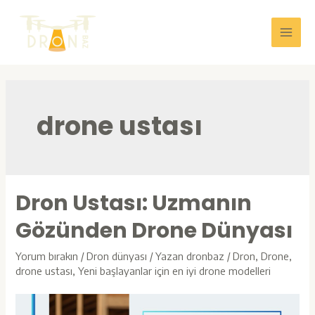
İçeriğe
atla
Main
Men
drone ustası
Dron Ustası: Uzmanın
Gözünden Drone Dünyası
Yorum bırakın
/
Dron dünyası
/ Yazan
dronbaz
/
Dron
,
Drone
,
drone ustası
,
Yeni başlayanlar için en iyi drone modelleri